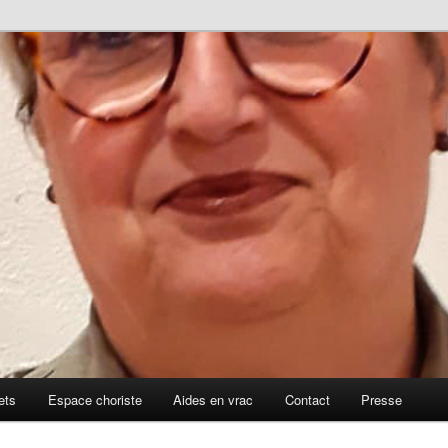
ets
Espace choriste
Aides en vrac
Contact
Presse