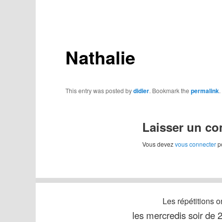
to
primary
Nathalie
content
This entry was posted by
didier
. Bookmark the
permalink
.
Laisser un c
Vous devez
vous connecter
po
Les répétitions on
les mercredis soir de