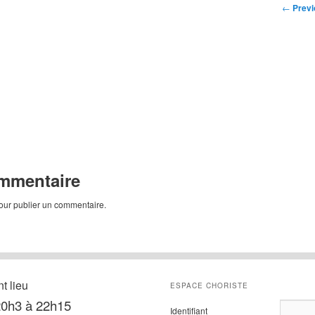
Post
←
Previ
navigat
ommentaire
ur publier un commentaire.
t lieu
ESPACE CHORISTE
 20h3 à 22h15
Identifiant