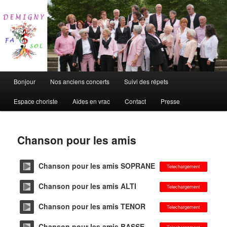
Chorale de Demigny
DEFASOL
Main
Bonjour
Nos anciens concerts
Suivi des répets
Skip
menu
Espace choriste
Aides en vrac
Contact
Presse
to
primary
Chanson pour les amis
content
Chanson pour les amis SOPRANE
Telechargement
Chanson pour les amis ALTI
Telechargement
Chanson pour les amis TENOR
Telechargement
Chanson pour les amis BASSE