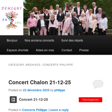
Chorale de Demigny
DEFASOL
Main
Bonjour
Nos anciens concerts
Suivi des répets
Skip
Skip
menu
Espace choriste
Aides en vrac
Contact
Presse
to
to
primary
secondary
CATEGORY ARCHIVES:
CONCERTS PHILIPPE
content
content
Concert Chalon 21-12-25
Posted on
22 décembre 2025
by
philippe
Concert 21-12-25
Telechargement
Posted in
Concerts Philippe
|
Leave a reply