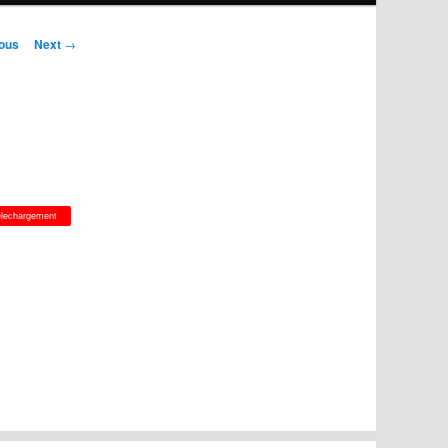
ous
Next
→
ion
elechargement