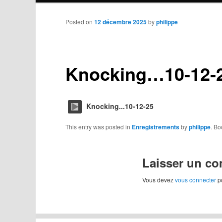
to
Posted on
12 décembre 2025
by
philippe
primary
Knocking…10-12-
content
Knocking...10-12-25
This entry was posted in
Enregistrements
by
philippe
. B
Laisser un c
Vous devez
vous connecter
po