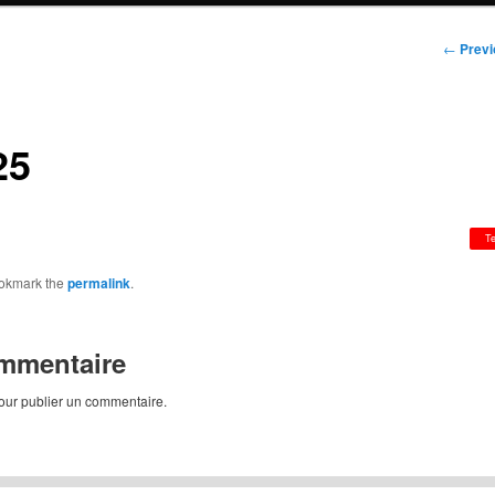
Post
←
Previ
navigat
25
T
ookmark the
permalink
.
ommentaire
ur publier un commentaire.