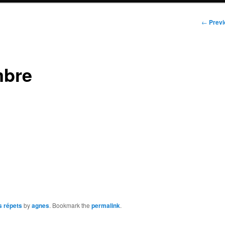
Post
←
Previ
navigat
mbre
s répets
by
agnes
. Bookmark the
permalink
.