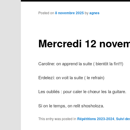
to
Posted on
8 novembre 2025
by
agnes
primary
Mercredi 12 nove
content
Caroline: on apprend la suite ( bientôt la fin!!!)
Erdelezi: on voit la suite ( le refrain)
Les oubliés : pour caler le chœur les la guitare.
Si on le temps, on relit shosholoza.
This entry was posted in
Répétitions 2023-2024
,
Suivi de