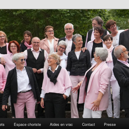
ets
Espace choriste
Aides en vrac
Contact
Presse