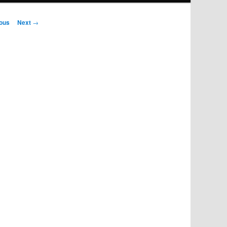
ous
Next
→
ion