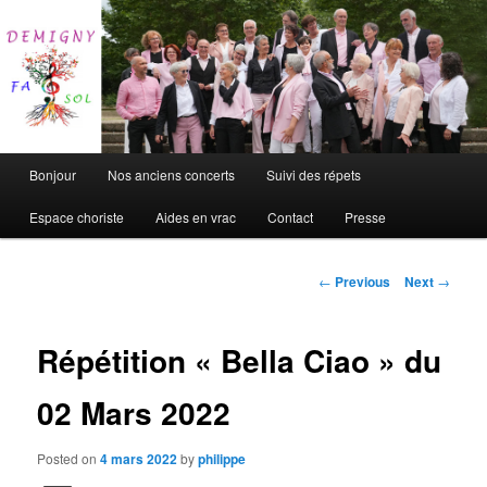
Chorale de Demigny
DEFASOL
Main
Bonjour
Nos anciens concerts
Suivi des répets
Skip
menu
Espace choriste
Aides en vrac
Contact
Presse
to
primary
Post
←
Previous
Next
→
navigation
content
Répétition « Bella Ciao » du
02 Mars 2022
Posted on
4 mars 2022
by
philippe