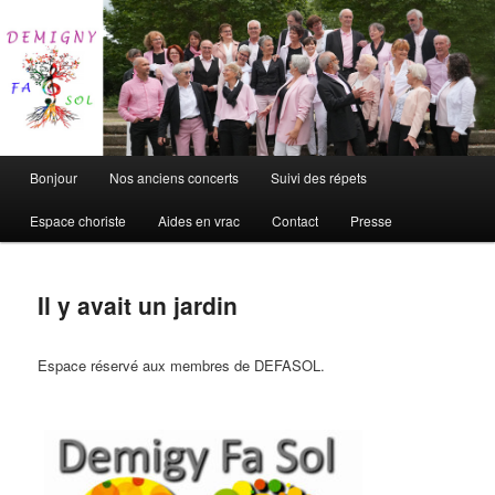
Chorale de Demigny
DEFASOL
Main
Bonjour
Nos anciens concerts
Suivi des répets
Skip
menu
Espace choriste
Aides en vrac
Contact
Presse
to
primary
Il y avait un jardin
content
Espace réservé aux membres de DEFASOL.