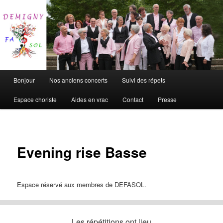
Chorale de Demigny
DEFASOL
Main
Bonjour
Nos anciens concerts
Suivi des répets
Skip
menu
Espace choriste
Aides en vrac
Contact
Presse
to
primary
content
Evening rise Basse
Espace réservé aux membres de DEFASOL.
Les répétitions ont lieu