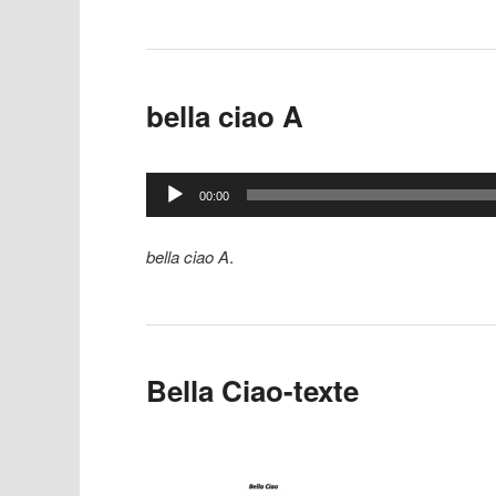
bella ciao A
Lecteur
00:00
audio
bella ciao A
.
Bella Ciao-texte