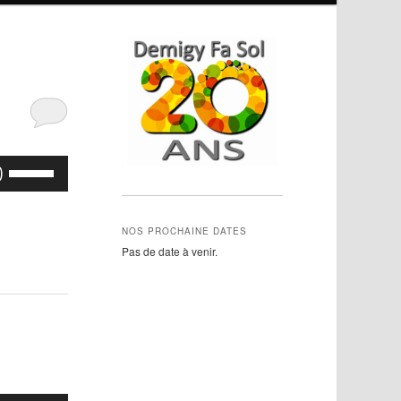
Utilisez
les
flèches
haut/bas
NOS PROCHAINE DATES
pour
Pas de date à venir.
augmenter
ou
diminuer
le
volume.