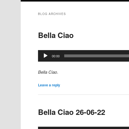
to
to
BLOG ARCHIVES
primary
secondary
Bella Ciao
content
content
Lecteur
00:00
audio
Bella Ciao
.
Leave a reply
Bella Ciao 26-06-22